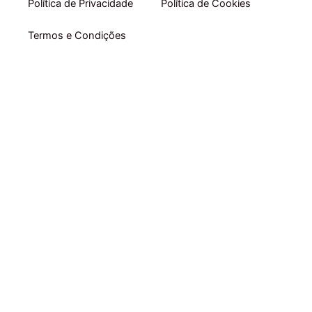
Política de Privacidade
Política de Cookies
Termos e Condições
Início
Comprar por Categoria
Comprar por Marca
Packs
Acompanhamento online RUBEN GARRADAS
E-books
Sobre Nós