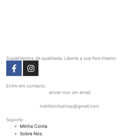
Suplementos de qualidade. Liberte a sua fera interior.
F
I
a
n
c
s
e
t
Entre em contacto
envie-nos um email
b
a
o
g
nutrition4ushop@gmail.com
o
r
k
a
Suporte
-
m
Minha Conta
f
Sobre Nós