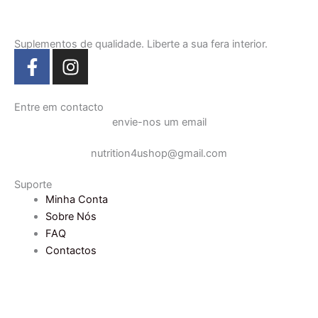
Suplementos de qualidade. Liberte a sua fera interior.
F
I
a
n
c
s
e
t
Entre em contacto
envie-nos um email
b
a
o
g
nutrition4ushop@gmail.com
o
r
k
a
Suporte
-
m
Minha Conta
f
Sobre Nós
FAQ
Contactos