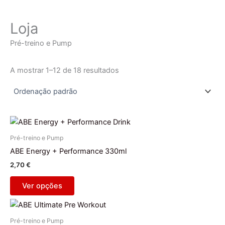
Loja
Pré-treino e Pump
A mostrar 1–12 de 18 resultados
This
product
Pré-treino e Pump
has
ABE Energy + Performance 330ml
multiple
2,70
€
variants.
The
Ver opções
options
This
may
product
be
Pré-treino e Pump