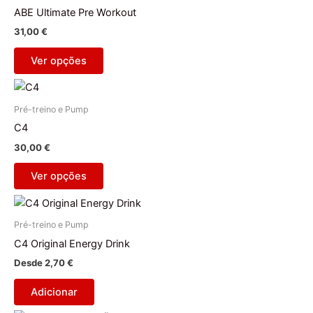
has
chosen
ABE Ultimate Pre Workout
multiple
on
31,00
€
variants.
the
The
product
Ver opções
options
page
This
may
product
be
Pré-treino e Pump
has
chosen
C4
multiple
on
30,00
€
variants.
the
The
product
Ver opções
options
page
may
be
Pré-treino e Pump
chosen
C4 Original Energy Drink
on
Desde
2,70
€
the
product
Adicionar
page