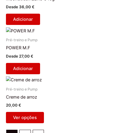
Desde
36,00
€
Adicionar
Pré-treino e Pump
POWER M.F
Desde
27,00
€
Adicionar
This
product
Pré-treino e Pump
has
Creme de arroz
multiple
20,00
€
variants.
The
Ver opções
options
may