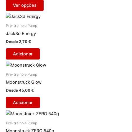
The
product
Ver opções
options
page
may
be
Pré-treino e Pump
chosen
Jack3d Energy
on
Desde
2,70
€
the
product
Adicionar
page
Pré-treino e Pump
Moonstruck Glow
Desde
45,00
€
Adicionar
Pré-treino e Pump
Moonstruck ZERO 540g