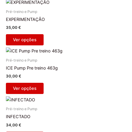
This
product
Pré-treino e Pump
has
EXPERIMENTAÇÃO
multiple
35,00
€
variants.
The
Ver opções
options
This
may
product
be
Pré-treino e Pump
has
chosen
ICE Pump Pre treino 463g
multiple
on
30,00
€
variants.
the
The
product
Ver opções
options
page
This
may
product
be
Pré-treino e Pump
has
chosen
INFECTADO
multiple
on
34,00
€
variants.
the