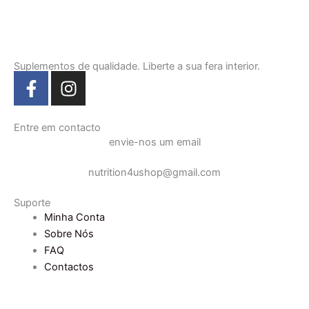
Suplementos de qualidade. Liberte a sua fera interior.
F
I
a
n
c
s
e
t
Entre em contacto
envie-nos um email
b
a
o
g
nutrition4ushop@gmail.com
o
r
k
a
Suporte
-
m
Minha Conta
f
Sobre Nós
FAQ
Contactos