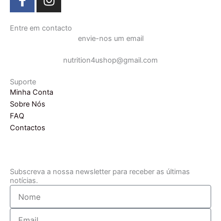
a
n
c
s
e
t
Entre em contacto
envie-nos um email
b
a
o
g
nutrition4ushop@gmail.com
o
r
k
a
Suporte
-
m
Minha Conta
f
Sobre Nós
FAQ
Contactos
Subscreva a nossa newsletter para receber as últimas
notícias.
Nome
Email