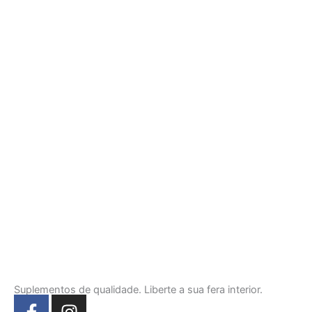
Suplementos de qualidade. Liberte a sua fera interior.
F
I