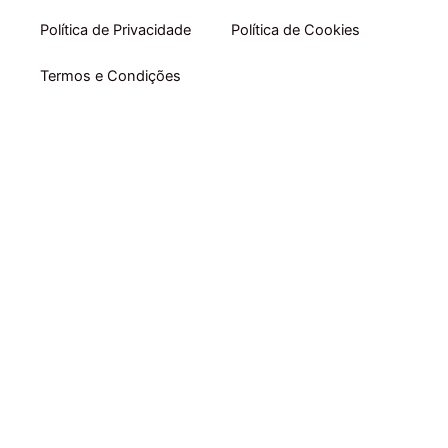
Política de Privacidade
Política de Cookies
Termos e Condições
Início
Comprar por Categoria
Comprar por Marca
Packs
Acompanhamento online RUBEN GARRADAS
E-books