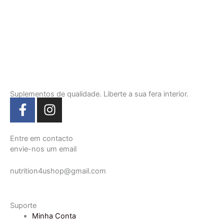
Suplementos de qualidade. Liberte a sua fera interior.
F
I
a
n
c
s
e
t
Entre em contacto
envie-nos um email
b
a
o
g
nutrition4ushop@gmail.com
o
r
k
a
-
m
Suporte
f
Minha Conta