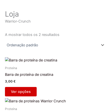
Loja
Warrior-Crunch
A mostrar todos os 2 resultados
This
product
Proteína
has
Barra de proteína de creatina
multiple
3,00
€
variants.
The
Ver opções
options
This
may
product
be
Proteína