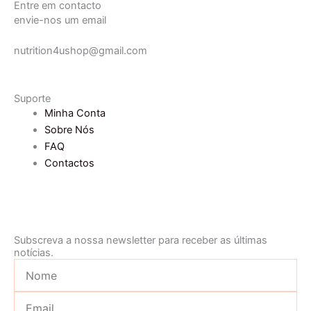
e
t
Entre em contacto
envie-nos um email
b
a
o
g
nutrition4ushop@gmail.com
o
r
k
a
-
m
Suporte
f
Minha Conta
Sobre Nós
FAQ
Contactos
Subscreva a nossa newsletter para receber as últimas
notícias.
Nome
Email