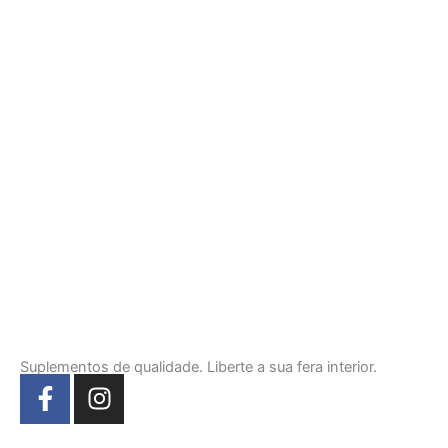
Suplementos de qualidade. Liberte a sua fera interior.
F
I
a
n
c
s