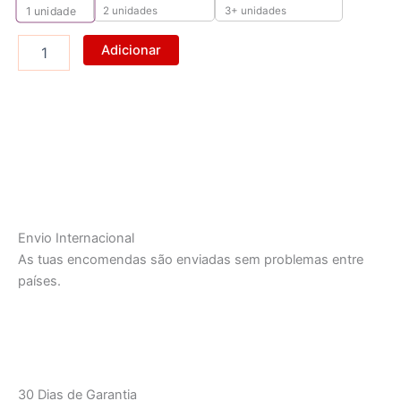
2 unidades
3+ unidades
1
unidade
90
cap
Adicionar
Envio Internacional
As tuas encomendas são enviadas sem problemas entre
países.
30 Dias de Garantia